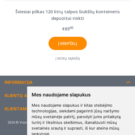
Šviesiai pilkas 120 litrų talpos šiukšlių konteineris
depozitui rinkti
00
€65
Į NORŲ SĄRAŠĄ
INFORMACIJA
Mes naudojame slapukus
KLIENTŲ APTARNAVIMAS
Mes naudojame slapukus ir kitas stebėjimo
KLIENTAMS
technologijas, siekdami pagerinti jūsų naršymo
mūsų svetainėje patirtį, parodyti jums pritaikytą
turinį ir tikslinius skelbimus, išanalizuoti mūsų
2026 © Visos teisės saugomos. Kopijuoti, platinti svetainės turinį be autorių
sutikimo draudžiama.
svetainės srautą ir suprasti, iš kur ateina mūsų
lankytojai.