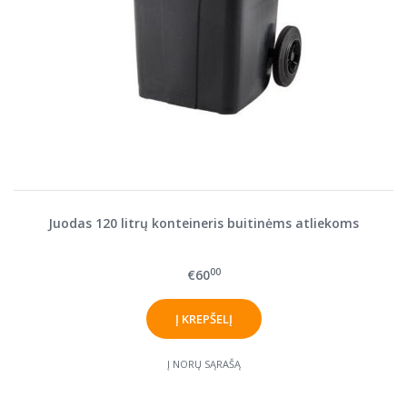
Juodas 120 litrų konteineris buitinėms atliekoms
00
€60
Į NORŲ SĄRAŠĄ