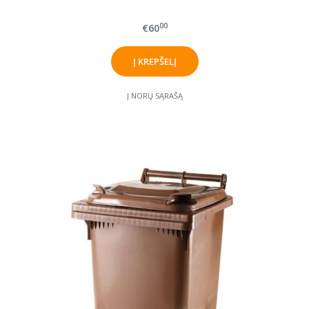
00
€60
Į NORŲ SĄRAŠĄ