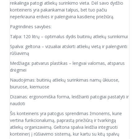
reikalinga patogi atliekų surinkimo vieta. Dėl savo dydžio
konteineris yra pakankamai talpus, bet tuo pačiu
neperkrauna erdvės ir palengvina kasdienę priežiūrą.
Pagrindinės savybės:
Talpa: 120 litrų – optimalus dydis buitinių atliekų surinkimui
Spalva: geltona – vizualiai atskirti atliekų vietą ir palengvinti
rūšiavimą
Medžiaga: patvarus plastikas – lengvai valomas, atsparus
drėgmei
Naudojimas: buitinių atliekų surinkimas namų ūkiuose,
biuruose, kiemuose
Dizainas: ergonomiška forma, leidžianti patogiai pastatyti ir
naudoti
Šis konteineris yra patogus sprendimas žmonėms, kurie
vertina funkcionalumą, paprastą priežiūrą ir tvarkingą
atliekų organizavimą. Geltona spalva leidžia integruoti
konteinerį į rūšiavimo sistemą, kur kartu su kitų spalvų