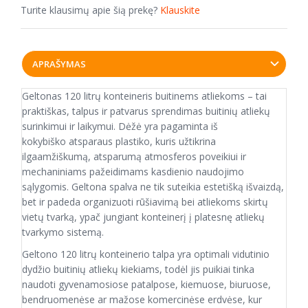
Turite klausimų apie šią prekę?
Klauskite
APRAŠYMAS
Geltonas 120 litrų konteineris buitinems atliekoms – tai
praktiškas, talpus ir patvarus sprendimas buitinių atliekų
surinkimui ir laikymui. Dėžė yra pagaminta iš
kokybiško atsparaus plastiko, kuris užtikrina
ilgaamžiškumą, atsparumą atmosferos poveikiui ir
mechaniniams pažeidimams kasdienio naudojimo
sąlygomis. Geltona spalva ne tik suteikia estetišką išvaizdą,
bet ir padeda organizuoti rūšiavimą bei atliekoms skirtų
vietų tvarką, ypač jungiant konteinerį į platesnę atliekų
tvarkymo sistemą.
Geltono 120 litrų konteinerio talpa yra optimali vidutinio
dydžio buitinių atliekų kiekiams, todėl jis puikiai tinka
naudoti gyvenamosiose patalpose, kiemuose, biuruose,
bendruomenėse ar mažose komercinėse erdvėse, kur