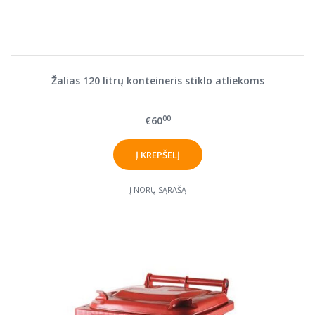
Žalias 120 litrų konteineris stiklo atliekoms
00
€60
Į NORŲ SĄRAŠĄ