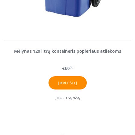
Mėlynas 120 litrų konteineris popieriaus atliekoms
00
€60
Į NORŲ SĄRAŠĄ