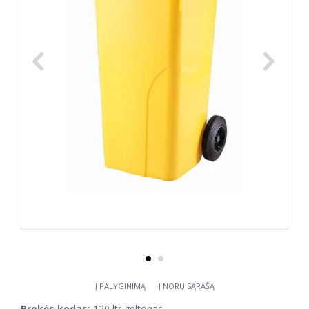
Į PALYGINIMĄ
Į NORŲ SĄRAŠĄ
Prekės kodas:
120 ltr geltonas