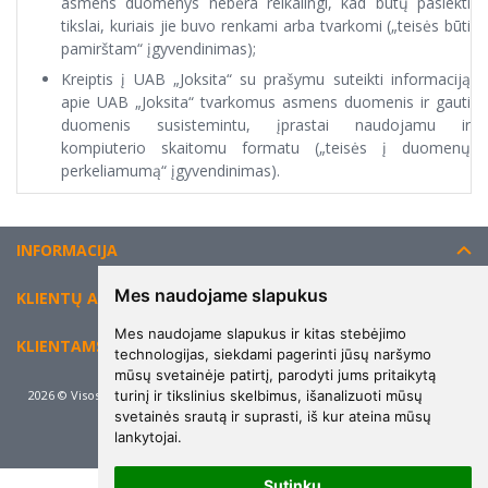
asmens duomenys nebėra reikalingi, kad būtų pasiekti
tikslai, kuriais jie buvo renkami arba tvarkomi („teisės būti
pamirštam“ įgyvendinimas);
Kreiptis į UAB „Joksita“ su prašymu suteikti informaciją
apie UAB „Joksita“ tvarkomus asmens duomenis ir gauti
duomenis susistemintu, įprastai naudojamu ir
kompiuterio skaitomu formatu („teisės į duomenų
perkeliamumą“ įgyvendinimas).
INFORMACIJA
Mes naudojame slapukus
KLIENTŲ APTARNAVIMAS
Mes naudojame slapukus ir kitas stebėjimo
KLIENTAMS
technologijas, siekdami pagerinti jūsų naršymo
mūsų svetainėje patirtį, parodyti jums pritaikytą
turinį ir tikslinius skelbimus, išanalizuoti mūsų
2026 © Visos teisės saugomos. Kopijuoti, platinti svetainės turinį be autorių
sutikimo draudžiama.
svetainės srautą ir suprasti, iš kur ateina mūsų
lankytojai.
Elektroninių parduotuvių nuoma
-
eShoprent.com
Sutinku