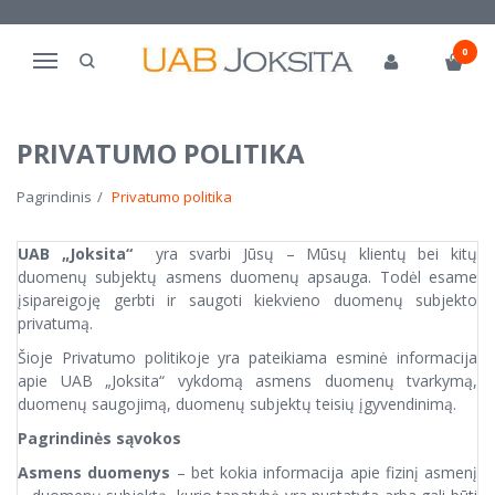
0
Navigacija
PRIVATUMO POLITIKA
Pagrindinis
Privatumo politika
UAB „Joksita“
yra svarbi Jūsų – Mūsų klientų bei kitų
duomenų subjektų asmens duomenų apsauga. Todėl esame
įsipareigoję gerbti ir saugoti kiekvieno duomenų subjekto
privatumą.
Šioje Privatumo politikoje yra pateikiama esminė informacija
apie UAB „Joksita“ vykdomą asmens duomenų tvarkymą,
duomenų saugojimą, duomenų subjektų teisių įgyvendinimą.
Pagrindinės sąvokos
Asmens duomenys
– bet kokia informacija apie fizinį asmenį