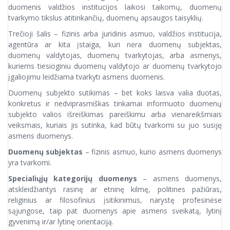
duomenis valdžios institucijos laikosi taikomų, duomenų
tvarkymo tikslus atitinkančių, duomenų apsaugos taisyklių.
Trečioji šalis – fizinis arba juridinis asmuo, valdžios institucija,
agentūra ar kita įstaiga, kuri nėra duomenų subjektas,
duomenų valdytojas, duomenų tvarkytojas, arba asmenys,
kuriems tiesioginiu duomenų valdytojo ar duomenų tvarkytojo
įgaliojimu leidžiama tvarkyti asmens duomenis.
Duomenų subjekto sutikimas – bet koks laisva valia duotas,
konkretus ir nedviprasmiškas tinkamai informuoto duomenų
subjekto valios išreiškimas pareiškimu arba vienareikšmiais
veiksmais, kuriais jis sutinka, kad būtų tvarkomi su juo susiję
asmens duomenys.
Duomenų subjektas
– fizinis asmuo, kurio asmens duomenys
yra tvarkomi.
Specialiųjų kategorijų duomenys
– asmens duomenys,
atskleidžiantys rasinę ar etninę kilmę, politines pažiūras,
religinius ar filosofinius įsitikinimus, narystę profesinėse
sąjungose, taip pat duomenys apie asmens sveikatą, lytinį
gyvenimą ir/ar lytinę orientaciją.