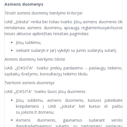
Asmens duomenys
Teisėti asmens duomenų tvarkymo kriterijai
UAB „Joksita“ renka bei toliau tvarko Jūsų asmens duomenis tik
remdamasi asmens duomenų apsaugą reglamentuojančiuose
teisės aktuose apibrėžtais teisėtais pagrindais:
Jūsų sutikimu,
siekiant sudaryti ir (ar) vykdyti su Jumis sudarytą sutartį.
Asmens duomenų tvarkymo tikslai
UAB „JOKSITA“ tvarko prekių pardavimo – paslaugų teikimo,
sąskaitų išrašymo, konsultacijų teikimo tikslu.
Tvarkomi asmens duomenys
UAB „JOKSITA“ tvarko šiuos Jūsų duomenis:
Jūsų sutikimu, asmens duomenis, kuriuos pateikiate
kreipdamiesi į UAB „Joksita“ bet kuriuo el. paštu
su
joksita.lt
domenu;
Asmens duomenis, gaunamus sudarant verslo
(bendradarbiavimo) sutartis su partneriais/ paslaugų