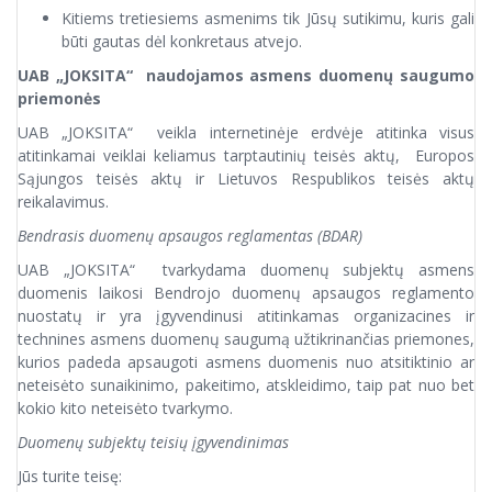
Kitiems tretiesiems asmenims tik Jūsų sutikimu, kuris gali
būti gautas dėl konkretaus atvejo.
UAB „JOKSITA“ naudojamos asmens duomenų saugumo
priemonės
UAB „JOKSITA“ veikla internetinėje erdvėje atitinka visus
atitinkamai veiklai keliamus tarptautinių teisės aktų, Europos
Sąjungos teisės aktų ir Lietuvos Respublikos teisės aktų
reikalavimus.
Bendrasis duomenų apsaugos reglamentas (BDAR)
UAB „JOKSITA“ tvarkydama duomenų subjektų asmens
duomenis laikosi Bendrojo duomenų apsaugos reglamento
nuostatų ir yra įgyvendinusi atitinkamas organizacines ir
technines asmens duomenų saugumą užtikrinančias priemones,
kurios padeda apsaugoti asmens duomenis nuo atsitiktinio ar
neteisėto sunaikinimo, pakeitimo, atskleidimo, taip pat nuo bet
kokio kito neteisėto tvarkymo.
Duomenų subjektų teisių įgyvendinimas
Jūs turite teisę: