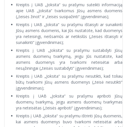
Kreiptis į UAB „Joksita“ su prašymu suteikti informaciją
apie UAB „Joksita“ tvarkomus Jūsų asmens duomenis
(„teisės žinot“ ir „teisės susipažinti“ įgyvendinimas);
Kreiptis į UAB „Joksita“ su prašymu ištaisyti ar sunaikinti
Jūsų asmens duomenis, kai Jūs nustatote, kad duomenys
yra neteisingi, neišsamūs ar netikslūs („teisės ištaisyti ir
sunaikinti“ įgyvendinimas);
Kreiptis į UAB „Joksita“ su prašymu sustabdyti Jūsų
asmens duomenų tvarkymą, jeigu Jūs nustatote, kad
asmens duomenys yra tvarkomi neteisėtai arba
nesąžiningai („teisės sustabdyti“ įgyvendinimas);
Kreiptis į UAB „Joksita“ su prašymu nesutikti, kad toliau
būtų tvarkomi Jūsų asmens duomenys („teisė nesutikti“
įgyvendinimas);
Kreiptis į UAB „Joksita“ su prašymu apriboti Jūsų
duomenų tvarkymą, jeigu asmens duomenų tvarkymas
yra neteisėtas („teisės apriboti“ įgyvendinimas);
Kreiptis į UAB „Joksita“ su prašymu ištrinti Jūsų duomenis,
kai asmens duomenys buvo tvarkomi neteisėtai arba