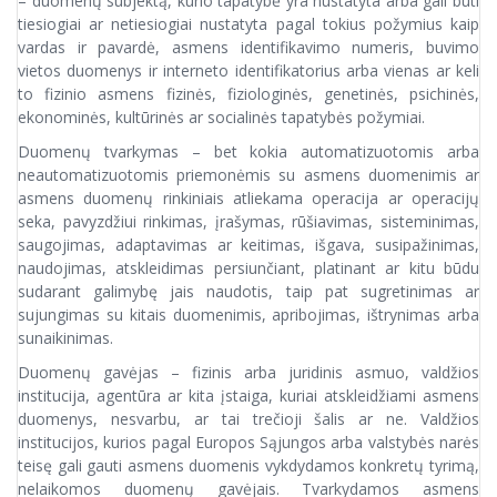
– duomenų subjektą, kurio tapatybė yra nustatyta arba gali būti
tiesiogiai ar netiesiogiai nustatyta pagal tokius požymius kaip
vardas ir pavardė, asmens identifikavimo numeris, buvimo
vietos duomenys ir interneto identifikatorius arba vienas ar keli
to fizinio asmens fizinės, fiziologinės, genetinės, psichinės,
ekonominės, kultūrinės ar socialinės tapatybės požymiai.
Duomenų tvarkymas – bet kokia automatizuotomis arba
neautomatizuotomis priemonėmis su asmens duomenimis ar
asmens duomenų rinkiniais atliekama operacija ar operacijų
seka, pavyzdžiui rinkimas, įrašymas, rūšiavimas, sisteminimas,
saugojimas, adaptavimas ar keitimas, išgava, susipažinimas,
naudojimas, atskleidimas persiunčiant, platinant ar kitu būdu
sudarant galimybę jais naudotis, taip pat sugretinimas ar
sujungimas su kitais duomenimis, apribojimas, ištrynimas arba
sunaikinimas.
Duomenų gavėjas – fizinis arba juridinis asmuo, valdžios
institucija, agentūra ar kita įstaiga, kuriai atskleidžiami asmens
duomenys, nesvarbu, ar tai trečioji šalis ar ne. Valdžios
institucijos, kurios pagal Europos Sąjungos arba valstybės narės
teisę gali gauti asmens duomenis vykdydamos konkretų tyrimą,
nelaikomos duomenų gavėjais. Tvarkydamos asmens