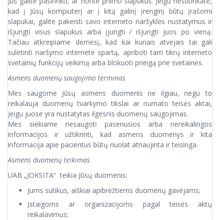
Jūs galite pasirinkti, ar norite priimti slapukus. Jeigu nesutinkate,
kad į Jūsų kompiuterį ar į kitą galinį įrenginį būtų įrašomi
slapukai, galite pakeisti savo interneto naršyklės nustatymus ir
išjungti visus slapukus arba įjungti / išjungti juos po vieną.
Tačiau atkreipiame dėmesį, kad kai kuriais atvejais tai gali
sulėtinti naršymo internete spartą, apriboti tam tikrų interneto
svetainių funkcijų veikimą arba blokuoti prieigą prie svetainės.
Asmens duomenų saugojimo terminas
Mes saugome Jūsų asmens duomenis ne ilgiau, negu to
reikalauja duomenų tvarkymo tikslai ar numato teisės aktai,
jeigu juose yra nustatytas ilgesnis duomenų saugojimas.
Mes siekiame nesaugoti pasenusios arba nereikalingos
informacijos ir užtikrinti, kad asmens duomenys ir kita
informacija apie pacientus būtų nuolat atnaujinta ir teisinga.
Asmens duomenų teikimas
UAB „JOKSITA“ teikia Jūsų duomenis:
Jums sutikus, aiškiai apibrėžtiems duomenų gavėjams;
Įstaigoms ar organizacijoms pagal teisės aktų
reikalavimus;