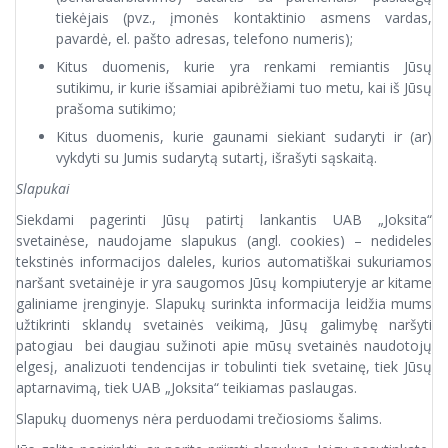
tiekėjais (pvz., įmonės kontaktinio asmens vardas,
pavardė, el. pašto adresas, telefono numeris);
Kitus duomenis, kurie yra renkami remiantis Jūsų
sutikimu, ir kurie išsamiai apibrėžiami tuo metu, kai iš Jūsų
prašoma sutikimo;
Kitus duomenis, kurie gaunami siekiant sudaryti ir (ar)
vykdyti su Jumis sudarytą sutartį, išrašyti sąskaitą.
Slapukai
Siekdami pagerinti Jūsų patirtį lankantis UAB „Joksita“
svetainėse, naudojame slapukus (angl. cookies) – nedideles
tekstinės informacijos daleles, kurios automatiškai sukuriamos
naršant svetainėje ir yra saugomos Jūsų kompiuteryje ar kitame
galiniame įrenginyje. Slapukų surinkta informacija leidžia mums
užtikrinti sklandų svetainės veikimą, Jūsų galimybę naršyti
patogiau bei daugiau sužinoti apie mūsų svetainės naudotojų
elgesį, analizuoti tendencijas ir tobulinti tiek svetainę, tiek Jūsų
aptarnavimą, tiek UAB „Joksita“ teikiamas paslaugas.
Slapukų duomenys nėra perduodami trečiosioms šalims.