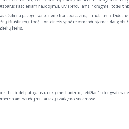
ra atsparus kasdieniam naudojimui, UV spinduliams ir drėgmei, todėl tin
as užtikrina patogų konteinerio transportavimą ir mobilumą. Didesnė 
be dažnų ištuštinimų, todėl konteineris ypač rekomenduojamas daugia
liekų kiekis.
pos, bet ir dėl patogaus ratukų mechanizmo, leidžiančio lengvai manevr
k komerciniam naudojimui atliekų tvarkymo sistemose.