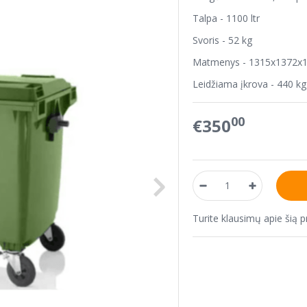
Talpa - 1100 ltr
Svoris - 52 kg
Matmenys - 1315x1372
Leidžiama įkrova - 440 kg
00
€350
Turite klausimų apie šią 