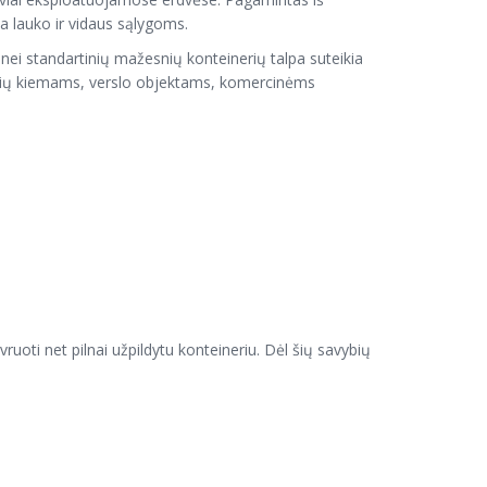
ka lauko ir vidaus sąlygoms.
nei standartinių mažesnių konteinerių talpa suteikia
bučių kiemams, verslo objektams, komercinėms
uoti net pilnai užpildytu konteineriu. Dėl šių savybių