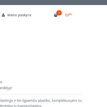
0
00
Mano paskyra
€0
as
andėlyje
lastingo ir itin ilgaamžio plastiko, komplektuojami su
alengvina jo transportavimą.