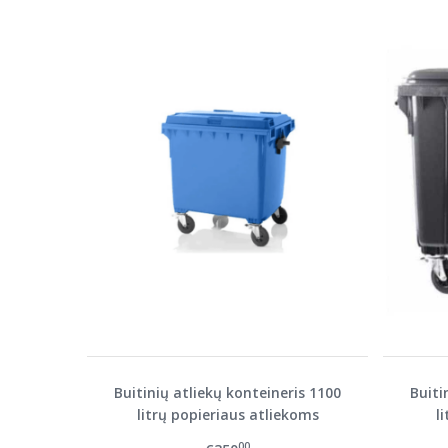
Buitinių atliekų konteineris 1100
Buiti
litrų popieriaus atliekoms
l
00