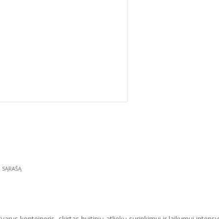
Ų SĄRAŠĄ
patvarus konteineris, skirtas buitinių atliekų surinkimui ir laikymui in