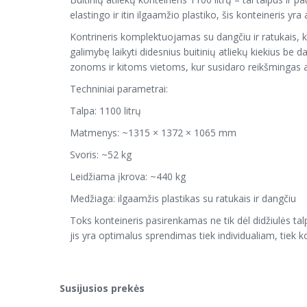
elastingo ir itin ilgaamžio plastiko, šis konteineris y
Kontrineris komplektuojamas su dangčiu ir ratukais, k
galimybę laikyti didesnius buitinių atliekų kiekius 
zonoms ir kitoms vietoms, kur susidaro reikšmingas at
Techniniai parametrai:
Talpa: 1100 litrų
Matmenys: ~1315 × 1372 × 1065 mm
Svoris: ~52 kg
Leidžiama įkrova: ~440 kg
Medžiaga: ilgaamžis plastikas su ratukais ir dangčiu
Toks konteineris pasirenkamas ne tik dėl didžiulės tal
jis yra optimalus sprendimas tiek individualiam, tie
Susijusios prekės