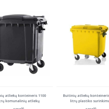
nių atliekų konteineris 1100
Buitinių atliekų konteineri
itrų komunalinių atliekų
litrų plastiko surinkim
surinkimui
00
00