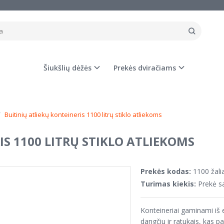
Šiukšlių dėžės
Prekės dviračiams
Buitinių atliekų konteineris 1100 litrų stiklo atliekoms
IS 1100 LITRŲ STIKLO ATLIEKOMS
Prekės kodas:
1100 žali
Turimas kiekis:
Prekė s
Konteineriai gaminami iš e
dangčiu ir ratukais, kas p