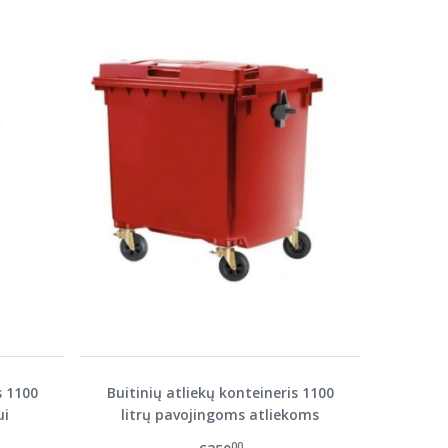
s 1100
Buitinių atliekų konteineris 1100
ui
litrų pavojingoms atliekoms
00