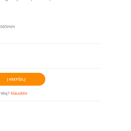
x1065mm
prekę?
Klauskite