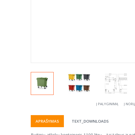
Į PALYGINIMĄ
Į NOR
APRAŠYMAS
TEXT_DOWNLOADS
Buitinių atliekų konteineris 1100 litrų – tai talpus ir 