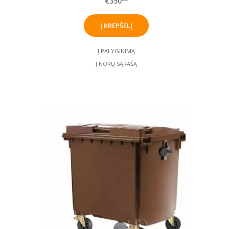
€350
Į PALYGINIMĄ
Į NORŲ SĄRAŠĄ